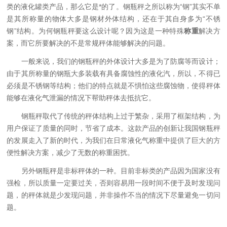
类的液化罐类产品，那么它是*的了。钢瓶秤之所以称为“钢”其实不单
是其所称量的物体大多是钢材外体结构，还在于其自身多为“不锈
钢”结构。为何钢瓶秤要这么设计呢？因为这是一种特殊
称重
解决方
案，而它所要解决的不是常规秤体能够解决的问题。
一般来说，我们的钢瓶秤的外体设计大多是为了防腐等而设计；
由于其所称量的钢瓶大多装载有具备腐蚀性的液化汽，所以，不得已
必须是不锈钢等结构；他们的特点就是不惧怕这些腐蚀物，使得秤体
能够在液化气泄漏的情况下帮助秤体去抵抗它。
钢瓶秤取代了传统的秤体结构上过于繁杂，采用了框架结构，为
用户保证了质量的同时，节省了成本。这款产品的创新让我国钢瓶秤
的发展走入了新的时代，为我们在日常液化气称重中提供了巨大的方
便性解决方案，减少了无数的称重困扰。
另外钢瓶秤是非标秤体的一种。目前非标类的产品因为国家没有
强检，所以质量一定要过关，否则容易用一段时间不便于及时发现问
题，的秤体就是少发现问题，并非操作不当的情况下尽量避免一切问
题。