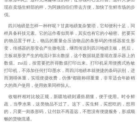
现在卖场生鲜部的秤，为阿姨伯伯们带去方便，加快了生鲜市场的步
伐。
四川地磅是怎样一种秤呢？
甘肃地磅
复杂繁琐，它却便利十足，同
样具备科技元素。它的运作看似简单，其实也有它的小秘密。把要买
的物品置于秤上，物品的重量会压迫物品的条形码的传感器发生形
变，传感器的形变会产生微电流，继而传送到四川地磅主板，然后，
主板就形变产生的电流计算出数据，这个数据就是显现在显示器上的
数值。zui后，按需要把所得数值打印出来。打印机采用便携式热敏
打印机，不添加任何打印墨水，而四川地磅本就便捷的条码识别，进
而测得体重，实现便捷收费，仿佛*都能称得重量，非常适合年龄稍
大的商户使用，使用效果同样惊人。
收银秤相对比较正规，
新疆地磅
则通俗易懂，便于使用。时令鲜
蔬，当季水果，这类物品不过了。这下，买生鲜，买想吃的，想用
的，只要一则条形码，让付款不再遥远，不愁没有便捷服务，形成顺
畅的货物流通。