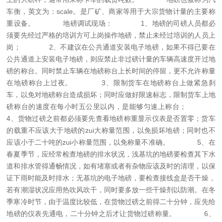
车衡，英文为：scale。是厂矿、商家等用于大宗货物计量的主要称
重设备。
地磅调试现场：
1、地磅的司磅人员都必
须要先经过严格的培训方可上岗操作地磅，禁止未经过培训的人员上
岗；
2、不建议在公共通道安装电子地磅，如果不得已要在
公共通道上安装电子地磅，则应禁止非过磅计量的车辆高速度开过地
磅的称台。同时禁止车辆在地磅称台上长时间的停留，更不允许称量
在地磅称台上过夜。
3、限制货车在地磅称台上做紧急刹
车，以免对地磅称台造成损坏；同时应做好限速标志，限制货车上地
磅称台的速度在每小时五公里以内，是能够匀速上称台；
4、货物过磅之前都必须要先查看地磅称重显示仪表是否置零；货车
的载重不应该大于地磅的zui大称量范围，以免损坏地磅；同时也不
应该小于二十吨的zui小称量范围，以免称量不准确。
5、在
春夏季节，应经常检查地磅的排水状况，浅基坑的地磅要检查其下水
道和排水管得通畅情况，如有堵塞或者有杂物应该及时的清理，以保
证下雨时能及时排水；无基坑的电子地磅，要检查接线盒是否干燥，
若有潮湿状况应用热吹风吹干，同时要多放一些干燥剂以防潮。在冬
季寒冷时节，由于温度比较低，在货物过磅之前得二十分钟，应先给
地磅的仪表先通电，二十分钟之后才让货物过磅称量。
6、