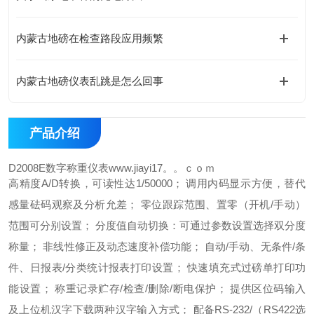
内蒙古地磅在检查路段应用频繁
内蒙古地磅仪表乱跳是怎么回事
产品介绍
D2008E数字称重仪表www.jiayi17。。ｃｏｍ
高精度A/D转换，可读性达1/50000；
调用内码显示方便，替代
感量砝码观察及分析允差；
零位跟踪范围、置零（开机/手动）
范围可分别设置；
分度值自动切换：可通过参数设置选择双分度
称量；
非线性修正及动态速度补偿功能；
自动/手动、无条件/条
件、日报表/分类统计报表打印设置；
快速填充式过磅单打印功
能设置；
称重记录贮存/检查/删除/断电保护；
提供区位码输入
及上位机汉字下载两种汉字输入方式；
配备RS-232/（RS422选