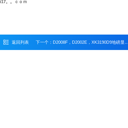
ayi17。。ｃｏｍ
返回列表
下一个：
D2008F，D2002E，XK3190D9地磅显示器仪表维修