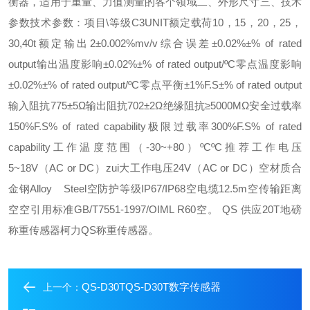
衡器，适用于重量、力值测量的各个领域二、外形尺寸三、技术
参数技术参数：项目\等级C3UNIT额定载荷10，15，20，25，
30,40t额定输出2±0.002%mv/v综合误差±0.02%±% of rated
output输出温度影响±0.02%±% of rated output/ºC零点温度影响
±0.02%±% of rated output/ºC零点平衡±1%F.S±% of rated output
输入阻抗775±5Ω输出阻抗702±2Ω绝缘阻抗≥5000MΩ安全过载率
150%F.S% of rated capability极限过载率300%F.S% of rated
capability工作温度范围（-30~+80）ºCºC推荐工作电压
5~18V（AC or DC）zui大工作电压24V（AC or DC）空材质合
金钢Alloy Steel空防护等级IP67/IP68空电缆12.5m空传输距离
空空引用标准GB/T7551-1997/OIML R60空。 QS 供应20T地磅
称重传感器柯力QS称重传感器。
QS-D30TQS-D30T数字传感器
上一个：