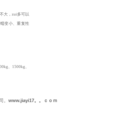
大，zui多可以
、蠕变小、重复性
00kg、1500kg、
司。
www.jiayi17。。ｃｏｍ