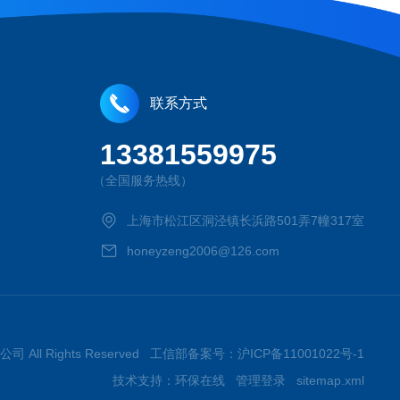
联系方式
13381559975
（全国服务热线）
上海市松江区洞泾镇长浜路501弄7幢317室
honeyzeng2006@126.com
司 All Rights Reserved 工信部备案号：
沪ICP备11001022号-1
技术支持：
环保在线
管理登录
sitemap.xml