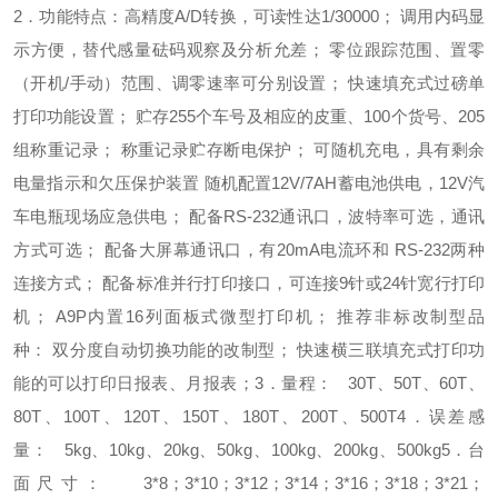
2．功能特点：
高精度A/D转换，可读性达1/30000；
调用内码显
示方便，替代感量砝码观察及分析允差；
零位跟踪范围、置零
（开机/手动）范围、调零速率可分别设置；
快速填充式过磅单
打印功能设置；
贮存255个车号及相应的皮重、100个货号、205
组称重记录；
称重记录贮存断电保护；
可随机充电，具有剩余
电量指示和欠压保护装置
随机配置12V/7AH蓄电池供电，12V汽
车电瓶现场应急供电；
配备RS-232通讯口，波特率可选，通讯
方式可选；
配备大屏幕通讯口，有20mA电流环和 RS-232两种
连接方式；
配备标准并行打印接口，可连接9针或24针宽行打印
机；
A9P内置16列面板式微型打印机；
推荐非标改制型品
种：
双分度自动切换功能的改制型；
快速横三联填充式打印功
能的
可以打印日报表、月报表；
3．量程：
30T、50T、60T、
80T、100T、120T、150T、180T、200T、500T
4．误差感
量：
5kg、10kg、20kg、50kg、100kg、200kg、500kg
5．台
面尺寸：
3*8；3*10；3*12；3*14；3*16；3*18；3*21；