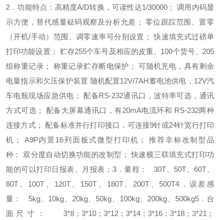
2．功能特点：
高精度A/D转换，可读性达1/30000；
调用内码显
示方便，替代感量砝码观察及分析允差；
零位跟踪范围、置零
（开机/手动）范围、调零速率可分别设置；
快速填充式过磅单
打印功能设置；
贮存255个车号及相应的皮重、100个货号、205
组称重记录；
称重记录贮存断电保护；
可随机充电，具有剩余
电量指示和欠压保护装置
随机配置12V/7AH蓄电池供电，12V汽
车电瓶现场应急供电；
配备RS-232通讯口，波特率可选，通讯
方式可选；
配备大屏幕通讯口，有20mA电流环和 RS-232两种
连接方式；
配备标准并行打印接口，可连接9针或24针宽行打印
机；
A9P内置16列面板式微型打印机；
推荐非标改制型品
种：
双分度自动切换功能的改制型；
快速横三联填充式打印功
能的
可以打印日报表、月报表；
3．量程：
30T、50T、60T、
80T、100T、120T、150T、180T、200T、500T
4．误差感
量：
5kg、10kg、20kg、50kg、100kg、200kg、500kg
5．台
面尺寸：
3*8；3*10；3*12；3*14；3*16；3*18；3*21；