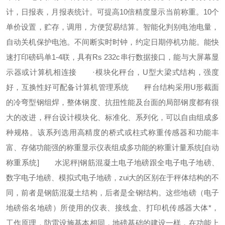
计，日报表，月报表统计。可提高10倍精度显示当前称重。10个
单价设置，贮存，调用，方便贸易结算。智能化判别电池电量，
自动关机保护电池。不间断实时时钟，约定日期停机功能。能快
速打印磅码单1-4联，具有Rs 232c串行数据接口，能与大屏幕显
示器或计算机相连接
·模块化秤台，U型大梁式结构，强度
好，互换性好可配备计算机管理系统
秤台结构采用U形截面
的冷弯型钢组焊，整体钢度、抗扭性能及台面的局部钢度都有很
大的改进，秤台设计模块化、标准化、系列化，可以自由组成多
种规格。该系列选用高精度的桥式或柱式称重传感器和功能丰
富、存储功能强的称重显示仪表组成多功能的称重计量系统[自动
称重系统]
水泥秤|钢筋混凝土电子地磅跟全电子电子地磅、
数字电子地磅、模拟式电子地磅，zui大的区别在于秤体结构的不
同，前者是钢筋混凝土结构，后者是全钢结构。这些地磅（电子
地磅俗名地磅）所使用的仪表、接线盒、打印机传感器大体*，
工作原理，防雷设施基本相同，地磅基础的建设一样，在功能上