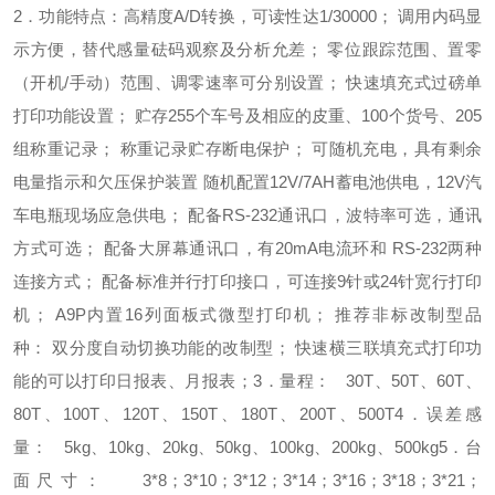
2．功能特点：
高精度A/D转换，可读性达1/30000；
调用内码显
示方便，替代感量砝码观察及分析允差；
零位跟踪范围、置零
（开机/手动）范围、调零速率可分别设置；
快速填充式过磅单
打印功能设置；
贮存255个车号及相应的皮重、100个货号、205
组称重记录；
称重记录贮存断电保护；
可随机充电，具有剩余
电量指示和欠压保护装置
随机配置12V/7AH蓄电池供电，12V汽
车电瓶现场应急供电；
配备RS-232通讯口，波特率可选，通讯
方式可选；
配备大屏幕通讯口，有20mA电流环和 RS-232两种
连接方式；
配备标准并行打印接口，可连接9针或24针宽行打印
机；
A9P内置16列面板式微型打印机；
推荐非标改制型品
种：
双分度自动切换功能的改制型；
快速横三联填充式打印功
能的
可以打印日报表、月报表；
3．量程：
30T、50T、60T、
80T、100T、120T、150T、180T、200T、500T
4．误差感
量：
5kg、10kg、20kg、50kg、100kg、200kg、500kg
5．台
面尺寸：
3*8；3*10；3*12；3*14；3*16；3*18；3*21；