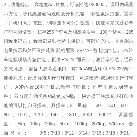
2．功能特点：
高精度A/D转换，可读性达1/30000；
调用内码显
示方便，替代感量砝码观察及分析允差；
零位跟踪范围、置零
（开机/手动）范围、调零速率可分别设置；
快速填充式过磅单
打印功能设置；
贮存255个车号及相应的皮重、100个货号、205
组称重记录；
称重记录贮存断电保护；
可随机充电，具有剩余
电量指示和欠压保护装置
随机配置12V/7AH蓄电池供电，12V汽
车电瓶现场应急供电；
配备RS-232通讯口，波特率可选，通讯
方式可选；
配备大屏幕通讯口，有20mA电流环和 RS-232两种
连接方式；
配备标准并行打印接口，可连接9针或24针宽行打印
机；
A9P内置16列面板式微型打印机；
推荐非标改制型品
种：
双分度自动切换功能的改制型；
快速横三联填充式打印功
能的
可以打印日报表、月报表；
3．量程：
30T、50T、60T、
80T、100T、120T、150T、180T、200T、500T
4．误差感
量：
5kg、10kg、20kg、50kg、100kg、200kg、500kg
5．台
面尺寸：
3*8；3*10；3*12；3*14；3*16；3*18；3*21；