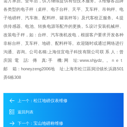
需方承担。壹年后，供方继续提供有偿技术服务。3.维修各品牌
各类型的电子秤（桌秤、电子台秤、天平、叉车秤、吊钩秤、电
子地磅秤、汽车衡、配料秤、罐装秤等）及代客校正服务。4.提
供传感器、电池、转换电源等配件的更换。5.设计安装机械秤、
改装电子秤，如：台秤、汽车衡机改电，根据客户要求开发各种
非标台秤、叉车秤、地磅、配料秤等。欢迎随时或通过网络进行
沟通、咨询。
公司名稱:上海佳宜电子科技有限公司联 系 人：曾
庆国 電 話:
傳 真:
手 機:
网 址: www.shjydz。。ｎｅｔ
邮 箱：honeyzeng2006
地 址:上海市松江區洞泾镇长浜路501
弄6栋308
松江地磅仪表维修
上一个：
返回列表
宝山地磅称维修
下一个：