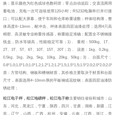
换；
显示颜色为红色或绿色数码管；
零点自动追踪；
交直流两用
蓄电池，充电一次可连续使用120小时；
RS232电脑串行并行接
口；
可以配大屏幕，便于车间和仓库称重读数；
秤体结构薄，整
体高度8~13mm，耐冲击、秤体表面四层油漆处理；
选用4只高
精密、高灵敏专业称重传感器，称重稳定准确；
配置全不锈钢接
线盒，防水等级高，性能稳定可靠；
1)． 量程：
500kg、1T、
2T、3T、5T、6T、10T、15T、20T；
2)． 误差：
1kg、0.2kg、
0.5kg、1kg、2kg、5kg、10kg、20kg、50kg；
3)． 台面尺寸：
0.8*1.0;1.0*1.0;1.0*1.2;1.2*1.2;1.2*1.5;1.5*1.5;1.5*2.0;2.0*2.0;2.0*3
质：
方管结构、钢板和槽钢材质，其价格主要取决于材质和台面
尺寸，表面选用4~10mm厚的平板钢或花纹钢；表面四层油漆防
锈处理；
松江电子秤，松江地磅秤，松江电子称
主要销往省份和城市：山
东，河北，黑龙江，宁夏，陕西，四川，甘肃，湖南，新疆，江
苏，辽宁，山西，广西，杭州，安徽，云南，江西，浙江，贵