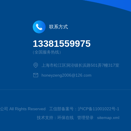
联系方式
13381559975
（全国服务热线）
上海市松江区洞泾镇长浜路501弄7幢317室
honeyzeng2006@126.com
司 All Rights Reserved 工信部备案号：
沪ICP备11001022号-1
技术支持：
环保在线
管理登录
sitemap.xml