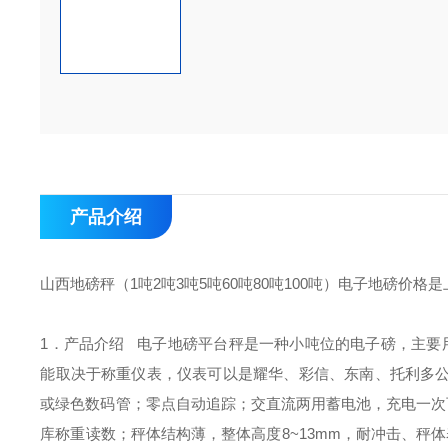
产品介绍
山西地磅秤（1吨2吨3吨5吨60吨80吨100吨）电子地磅
1．产品介绍
电子地磅平台秤是一种小吨位的电子磅，主要
能取决于称重仪表，仪表可以是耀华、彩信、东南、托利多
或绿色数码管；
零点自动追踪；
交直流两用蓄电池，充电一次
库称重读数；
秤体结构薄，整体高度8~13mm，耐冲击、秤