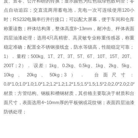
皮、置零、公斤和磅的转换；
显示颜色为红色或绿色数码管；
零
点自动追踪；
交直流两用蓄电池，充电一次可连续使用120小
时；
RS232电脑串行并行接口；
可以配大屏幕，便于车间和仓库
称重读数；
秤体结构薄，整体高度8~13mm，耐冲击、秤体表面
四层油漆处理；
选用4只高精密、高灵敏专业称重传感器，称重
稳定准确；
配置全不锈钢接线盒，防水等级高，性能稳定可靠；
1）． 量程：
500kg、1T、2T、3T、5T、6T、10T、15T、20T、
200T；
2）． 误差：
1kg、0.2kg、0.5kg、1kg、2kg、5kg、
10kg、20kg、50kg；
3）． 台面尺寸：
0.8*1.0;1.0*1.0;1.0*1.2;1.2*1.2;1.2*1.5;1.5*1.5;1.5*2.0;2.0*2.0;2.0*3
材质：
方管结构、钢板和槽钢材质，其价格主要取决于材质和台
面尺寸，表面选用4~10mm厚的平板钢或花纹钢；表面四层油漆
防锈处理；