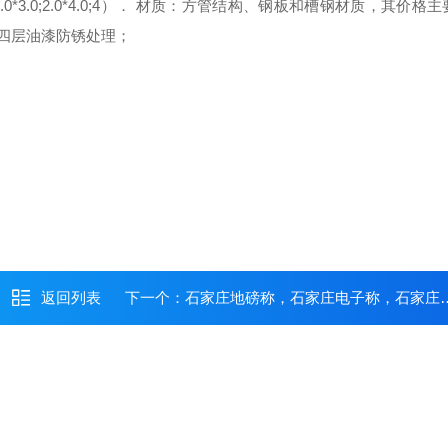
.0*3.0;2.0*4.0;
4）． 材质：
方管结构、钢板和槽钢材质，其价格主
面四层油漆防锈处理；
返回列表
下一个：
石家庄地磅称，石家庄电子称，石家庄吊秤