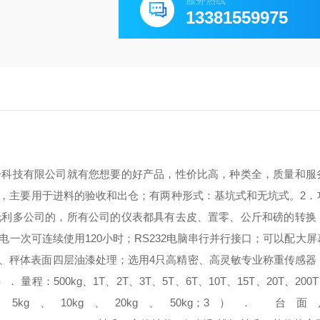
服务热线
13381559975
子科技有限公司就有您想要的好产品，性价比高，种类全，质量和服
，主要用于进料的验收和出仓；有两种形式：基坑式和无坑式。
2
托利多公司的，所有公司的仪表都具有去皮、置零、公斤和磅的转换
电一次可连续使用120小时；
RS232电脑串行并行接口；
可以配大屏
击、秤体表面四层油漆处理；
选用4只高精密、高灵敏专业称重传感器
）． 量程：
500kg、1T、2T、3T、5T、6T、10T、15T、20T、200
、5kg、10kg、20kg、50kg；
3）． 台面