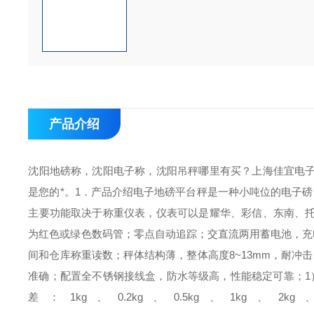
产品介绍
沈阳地磅称，沈阳电子称，沈阳吊秤哪里有买？上海佳宜电
是您的*。
1．产品介绍
电子地磅平台秤是一种小吨位的电子磅
主要功能取决于称重仪表，仪表可以是耀华、彩信、东南、
为红色或绿色数码管；
零点自动追踪；
交直流两用蓄电池，充
间和仓库称重读数；
秤体结构薄，整体高度8~13mm，耐冲
准确；
配置全不锈钢接线盒，防水等级高，性能稳定可靠；
1
差：
1kg、0.2kg、0.5kg、1kg、2kg