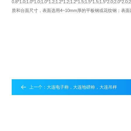
0.8*1.0;1.0*1.0;1.0*1.2;1.2*1.2;1.2*1.5;1.5*1.5;1.5*2.0;2.0*2.0;2
质和台面尺寸，表面选用4~10mm厚的平板钢或花纹钢；表
上一个：
大连电子称，大连地磅称，大连吊秤