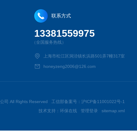
联系方式
13381559975
（全国服务热线）
上海市松江区洞泾镇长浜路501弄7幢317室
honeyzeng2006@126.com
司 All Rights Reserved 工信部备案号：
沪ICP备11001022号-1
技术支持：
环保在线
管理登录
sitemap.xml