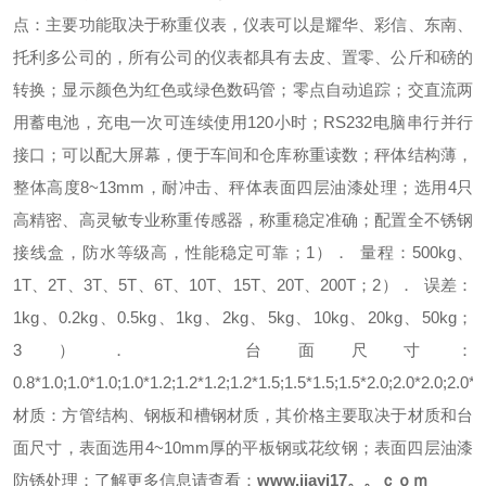
点：
主要功能取决于称重仪表，仪表可以是耀华、彩信、东南、
托利多公司的，所有公司的仪表都具有去皮、置零、公斤和磅的
转换；
显示颜色为红色或绿色数码管；
零点自动追踪；
交直流两
用蓄电池，充电一次可连续使用120小时；
RS232电脑串行并行
接口；
可以配大屏幕，便于车间和仓库称重读数；
秤体结构薄，
整体高度8~13mm，耐冲击、秤体表面四层油漆处理；
选用4只
高精密、高灵敏专业称重传感器，称重稳定准确；
配置全不锈钢
接线盒，防水等级高，性能稳定可靠；
1）． 量程：
500kg、
1T、2T、3T、5T、6T、10T、15T、20T、200T；
2）． 误差：
1kg、0.2kg、0.5kg、1kg、2kg、5kg、10kg、20kg、50kg；
3）． 台面尺寸：
0.8*1.0;1.0*1.0;1.0*1.2;1.2*1.2;1.2*1.5;1.5*1.5;1.5*2.0;2.0*2.0;2.0*3
材质：
方管结构、钢板和槽钢材质，其价格主要取决于材质和台
面尺寸，表面选用4~10mm厚的平板钢或花纹钢；表面四层油漆
防锈处理；
了解更多信息请查看：
www.jiayi17。。ｃｏｍ