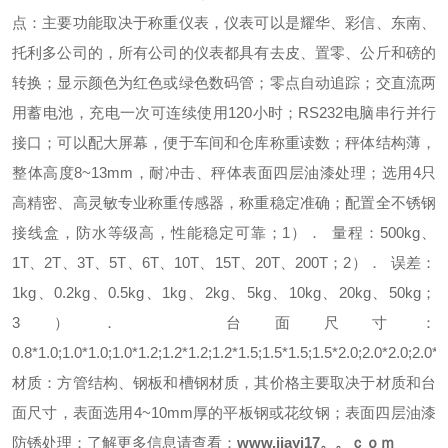
点：
主要功能取决于称重仪表，仪表可以是耀华、彩信、东南、
托利多公司的，所有公司的仪表都具有去皮、置零、公斤和磅的
转换；
显示颜色为红色或绿色数码管；
零点自动追踪；
交直流两
用蓄电池，充电一次可连续使用120小时；
RS232电脑串行并行
接口；
可以配大屏幕，便于车间和仓库称重读数；
秤体结构薄，
整体高度8~13mm，耐冲击、秤体表面四层油漆处理；
选用4只
高精密、高灵敏专业称重传感器，称重稳定准确；
配置全不锈钢
接线盒，防水等级高，性能稳定可靠；
1）． 量程：
500kg、
1T、2T、3T、5T、6T、10T、15T、20T、200T；
2）． 误差：
1kg、0.2kg、0.5kg、1kg、2kg、5kg、10kg、20kg、50kg；
3）． 台面尺寸：
0.8*1.0;1.0*1.0;1.0*1.2;1.2*1.2;1.2*1.5;1.5*1.5;1.5*2.0;2.0*2.0;2.0*3
材质：
方管结构、钢板和槽钢材质，其价格主要取决于材质和台
面尺寸，表面选用4~10mm厚的平板钢或花纹钢；表面四层油漆
防锈处理；
了解更多信息请查看：
www.jiayi17。。ｃｏｍ