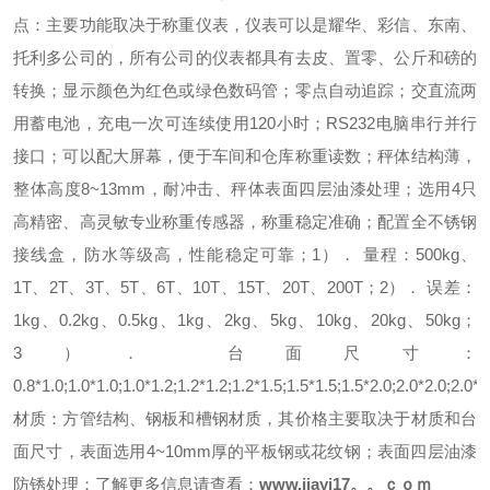
点：
主要功能取决于称重仪表，仪表可以是耀华、彩信、东南、
托利多公司的，所有公司的仪表都具有去皮、置零、公斤和磅的
转换；
显示颜色为红色或绿色数码管；
零点自动追踪；
交直流两
用蓄电池，充电一次可连续使用120小时；
RS232电脑串行并行
接口；
可以配大屏幕，便于车间和仓库称重读数；
秤体结构薄，
整体高度8~13mm，耐冲击、秤体表面四层油漆处理；
选用4只
高精密、高灵敏专业称重传感器，称重稳定准确；
配置全不锈钢
接线盒，防水等级高，性能稳定可靠；
1）． 量程：
500kg、
1T、2T、3T、5T、6T、10T、15T、20T、200T；
2）． 误差：
1kg、0.2kg、0.5kg、1kg、2kg、5kg、10kg、20kg、50kg；
3）． 台面尺寸：
0.8*1.0;1.0*1.0;1.0*1.2;1.2*1.2;1.2*1.5;1.5*1.5;1.5*2.0;2.0*2.0;2.0*3
材质：
方管结构、钢板和槽钢材质，其价格主要取决于材质和台
面尺寸，表面选用4~10mm厚的平板钢或花纹钢；表面四层油漆
防锈处理；
了解更多信息请查看：
www.jiayi17。。ｃｏｍ