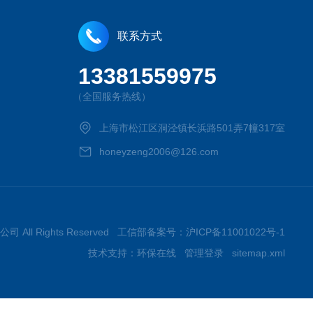
联系方式
13381559975
（全国服务热线）
上海市松江区洞泾镇长浜路501弄7幢317室
honeyzeng2006@126.com
司 All Rights Reserved 工信部备案号：
沪ICP备11001022号-1
技术支持：
环保在线
管理登录
sitemap.xml