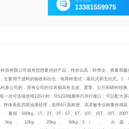
服务热线
13381559975
子科技有限公司就有您想要的好产品，性价比高，种类全，质量和服
，主要用于进料的验收和出仓；有两种形式：基坑式和无坑式。
2
托利多公司的，所有公司的仪表都具有去皮、置零、公斤和磅的转换
电一次可连续使用120小时；
RS232电脑串行并行接口；
可以配大屏
击、秤体表面四层油漆处理；
选用4只高精密、高灵敏专业称重传感器
）． 量程：
500kg、1T、2T、3T、5T、6T、10T、15T、20T、200
、5kg、10kg、20kg、50kg；
3）． 台面