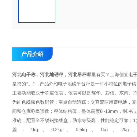
产品介绍
河北电子称，河北地磅秤，河北吊秤
哪里有买？上海佳宜电
是您的*。1．产品介绍
电子地磅平台秤是一种小吨位的电子磅
主要功能取决于称重仪表，仪表可以是耀华、彩信、东南、
为红色或绿色数码管；
零点自动追踪；
交直流两用蓄电池，充
间和仓库称重读数；
秤体结构薄，整体高度8~13mm，耐冲
准确；
配置全不锈钢接线盒，防水等级高，性能稳定可靠；
1
差：
1kg、0.2kg、0.5kg、1kg、2kg