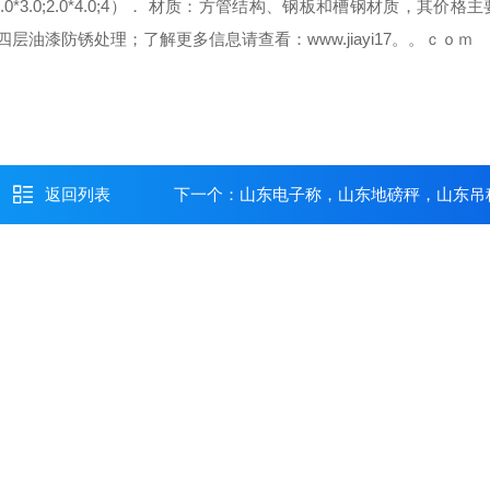
.0*3.0;2.0*4.0;
4）． 材质：
方管结构、钢板和槽钢材质，其价格主
面四层油漆防锈处理；
了解更多信息请查看：www.jiayi17。。ｃｏｍ
返回列表
下一个：
山东电子称，山东地磅秤，山东吊