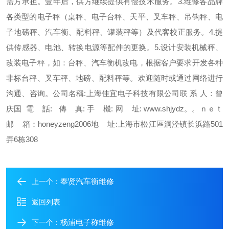
需方承担。壹年后，供方继续提供有偿技术服务。3.维修各品牌
各类型的电子秤（桌秤、电子台秤、天平、叉车秤、吊钩秤、电
子地磅秤、汽车衡、配料秤、罐装秤等）及代客校正服务。4.提
供传感器、电池、转换电源等配件的更换。5.设计安装机械秤、
改装电子秤，如：台秤、汽车衡机改电，根据客户要求开发各种
非标台秤、叉车秤、地磅、配料秤等。欢迎随时或通过网络进行
沟通、咨询。
公司名稱:上海佳宜电子科技有限公司联 系 人：曾
庆国 電 話:
傳 真:
手 機:
网 址: www.shjydz。。ｎｅｔ
邮 箱：honeyzeng2006
地 址:上海市松江區洞泾镇长浜路501
弄6栋308
奉贤汽车衡维修
上一个：
返回列表
杨浦电子称维修
下一个：