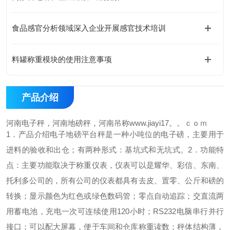
食品感官分析领域深入企业开展感官技术培训
料罐称重模块的使用注意事项
产品介绍
河南电子秤，河南地磅秤，河南吊称www.jiayi17。。ｃｏｍ
1．产品介绍
电子地磅平台秤是一种小吨位的电子磅，主要用于
进料的验收和出仓；有两种形式：基坑式和无坑式。
2．功能特
点：
主要功能取决于称重仪表，仪表可以是耀华、彩信、东南、
托利多公司的，所有公司的仪表都具有去皮、置零、公斤和磅的
转换；
显示颜色为红色或绿色数码管；
零点自动追踪；
交直流两
用蓄电池，充电一次可连续使用120小时；
RS232电脑串行并行
接口；
可以配大屏幕，便于车间和仓库称重读数；
秤体结构薄，