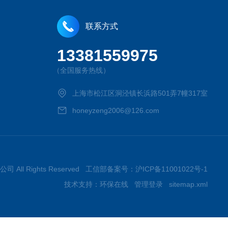
联系方式
13381559975
（全国服务热线）
上海市松江区洞泾镇长浜路501弄7幢317室
honeyzeng2006@126.com
司 All Rights Reserved 工信部备案号：
沪ICP备11001022号-1
技术支持：
环保在线
管理登录
sitemap.xml