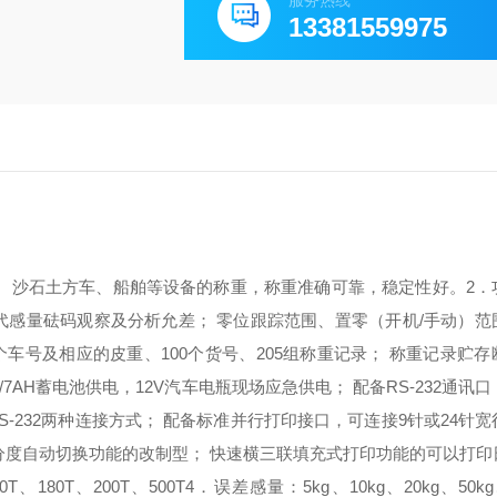
服务热线
13381559975
、
沙石土方车、船舶等设备的称重，称重准确可靠，稳定性好。
2
代感量砝码观察及分析允差；
零位跟踪范围、置零（开机/手动）范
5个车号及相应的皮重、100个货号、205组称重记录；
称重记录贮存
V/7AH蓄电池供电，12V汽车电瓶现场应急供电；
配备RS-232通讯
S-232两种连接方式；
配备标准并行打印接口，可连接9针或24针宽
分度自动切换功能的改制型；
快速横三联填充式打印功能的
可以打印
0T、180T、200T、500T
4．误差感量：
5kg、10kg、20kg、50k