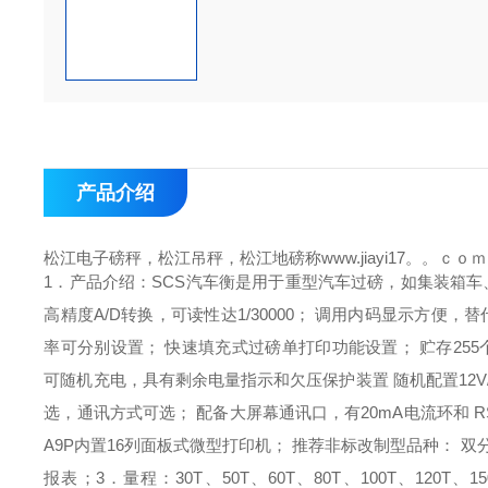
产品介绍
松江电子磅秤，松江吊秤，松江地磅称www.jiayi17。。ｃｏｍ
1．产品介绍：
SCS汽车衡是用于重型汽车过磅，如集装箱车
高精度A/D转换，可读性达1/30000；
调用内码显示方便，替
率可分别设置；
快速填充式过磅单打印功能设置；
贮存25
可随机充电，具有剩余电量指示和欠压保护装置
随机配置12
选，通讯方式可选；
配备大屏幕通讯口，有20mA电流环和 R
A9P内置16列面板式微型打印机；
推荐非标改制型品种：
双
报表；
3．量程：
30T、50T、60T、80T、100T、120T、15