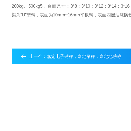
200kg、500kg
5．台面尺寸：
3*8；3*10；3*12；3*14；3*16
梁为“U”型钢，表面为10mm~16mm平板钢，表面四层油漆防
上一个：
嘉定电子磅秤，嘉定吊秤，嘉定地磅称