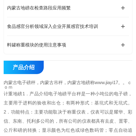
内蒙古地磅在检查路段应用频繁
食品感官分析领域深入企业开展感官技术培训
料罐称重模块的使用注意事项
产品介绍
内蒙古电子磅秤，内蒙古吊秤，内蒙古地磅称www.jiayi17。。ｃ
ｏｍ
计重地磅
1．产品介绍
电子地磅平台秤是一种小吨位的电子磅，
主要用于进料的验收和出仓；有两种形式：基坑式和无坑式。
2．功能特点：
主要功能取决于称重仪表，仪表可以是耀华、彩
信、东南、托利多公司的，所有公司的仪表都具有去皮、置零、
公斤和磅的转换；
显示颜色为红色或绿色数码管；
零点自动追