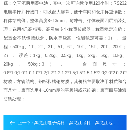
踪；
交直流两用蓄电池，充电一次可连续使用120小时；
RS232
电脑串行并行接口；
可以配大屏幕，便于车间和仓库称重读数；
秤体结构薄，整体高度8~13mm，耐冲击、秤体表面四层油漆处
理；
选用4只高精密、高灵敏专业称重传感器，称重稳定准确；
配置全不锈钢接线盒，防水等级高，性能稳定可靠；
1）． 量
程：
500kg、1T、2T、3T、5T、6T、10T、15T、20T、200T；
2）． 误差：
1kg、0.2kg、0.5kg、1kg、2kg、5kg、10kg、
20kg、50kg；
3）． 台面尺寸：
0.8*1.0;1.0*1.0;1.0*1.2;1.2*1.2;1.2*1.5;1.5*1.5;1.5*2.0;2.0*2.0;2.0*3
材质：
方管结构、钢板和槽钢材质，其价格主要取决于材质和台
面尺寸，表面选用4~10mm厚的平板钢或花纹钢；表面四层油漆
防锈处理；
黑龙江电子磅秤，黑龙江吊秤，黑龙江地磅称
上一个：