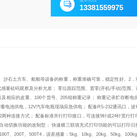
服务热线
13381559975
、
沙石土方车、船舶等设备的称重，称重准确可靠，稳定性好。
2
代感量砝码观察及分析允差；
零位跟踪范围、置零(开机/手动)范围
号及相应的皮重、100个货号、205组称重记录；
称重记录贮存断电
7AH蓄电池供电，12V汽车电瓶现场应急供电；
配备RS-232通讯口，
32两种连接方式；
配备标准并行打印接口，可连接9针或24针宽行打
自动切换功能的改制型；
快速横三联填充式打印功能的
可以打印日
180T、200T、500T
4．误差感量：
5kg、10kg、20kg、50kg、100k