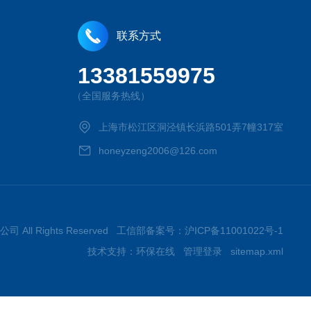
联系方式
13381559975
（全国服务热线）
上海市松江区洞泾镇长浜路501弄7幢317室
honeyzeng2006@126.com
司 All Rights Reserved 工信部备案号：
沪ICP备11001022号-1
技术支持：
环保在线
管理登录
sitemap.xml