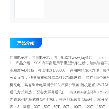
产品介绍
四川电子秤，四川电子称，四川地磅秤www.jiayi17。。ｃｏｍ
1．产品介绍：
SCS汽车衡是用于重型汽车过磅，如集装箱车
高精度A/D转换，可读性达1/30000；
调用内码显示方便，替
分别设置；
快速填充式过磅单打印功能设置；
贮存255个车
机充电，具有剩余电量指示和欠压保护装置
随机配置12V/
通讯方式可选；
配备大屏幕通讯口，有20mA电流环和 RS-2
内置16列面板式微型打印机；
推荐非标改制型品种：
双分度
表；
3．量程：
30T、50T、60T、80T、100T、120T、150T、