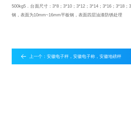
500kg
5．台面尺寸：
3*8；3*10；3*12；3*14；3*16；3*18；3*
钢，表面为10mm~16mm平板钢，表面四层油漆防锈处理
上一个：
安徽电子秤，安徽电子称，安徽地磅秤