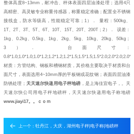
整体高度8~13mm，耐冲击、秤体表面四层油漆处理；
选用4只
高精密、高灵敏专业称重传感器，称重稳定准确；
配置全不锈钢
接线盒，防水等级高，性能稳定可靠；
1）． 量程：
500kg、
1T、2T、3T、5T、6T、10T、15T、20T、200T；
2）． 误差：
1kg、0.2kg、0.5kg、1kg、2kg、5kg、10kg、20kg、50kg；
3）． 台面尺寸：
0.8*1.0;1.0*1.0;1.0*1.2;1.2*1.2;1.2*1.5;1.5*1.5;1.5*2.0;2.0*2.0;2.0*3
材质：
方管结构、钢板和槽钢材质，其价格主要取决于材质和台
面尺寸，表面选用4~10mm厚的平板钢或花纹钢；表面四层油漆
防锈处理；
天天速尔快递用电子秤地磅
，是上海佳宜电子，。天
天速尔快公司用电子秤地磅秤，天天速尔快递用电子称地磅
www.jiayi17。。ｃｏｍ
牡丹江，大庆，湖州电子秤|电子称|地磅秤
上一个：