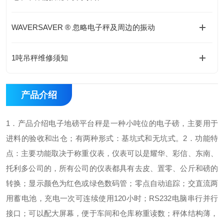
WAVERSAVER ® 忽略电子秤及周边的振动
1吨吊秤维修须知
产品介绍
1．产品介绍
电子地磅平台秤是一种小吨位的电子磅，主要用于
进料的验收和出仓；有两种形式：基坑式和无坑式。
2．功能特
点：
主要功能取决于称重仪表，仪表可以是耀华、彩信、东南、
托利多公司的，所有公司的仪表都具有去皮、置零、公斤和磅的
转换；
显示颜色为红色或绿色数码管；
零点自动追踪；
交直流两
用蓄电池，充电一次可连续使用120小时；
RS232电脑串行并行
接口；
可以配大屏幕，便于车间和仓库称重读数；
秤体结构薄，