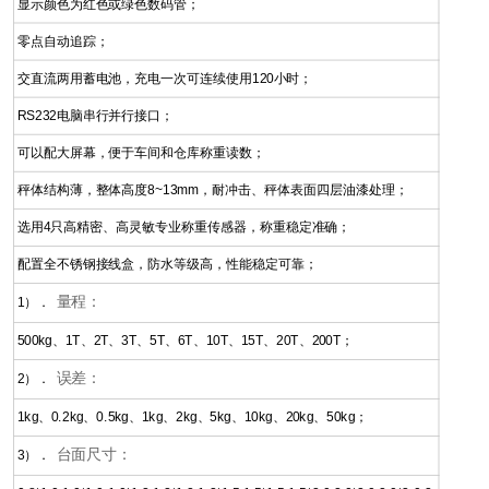
显示颜色为红色或绿色数码管；
零点自动追踪；
交直流两用蓄电池，充电一次可连续使用120小时；
RS232电脑串行并行接口；
可以配大屏幕，便于车间和仓库称重读数；
秤体结构薄，整体高度8~13mm，耐冲击、秤体表面四层油漆处理；
选用4只高精密、高灵敏专业称重传感器，称重稳定准确；
配置全不锈钢接线盒，防水等级高，性能稳定可靠；
量程：
1）．
500kg、1T、2T、3T、5T、6T、10T、15T、20T、200T；
误差：
2）．
1kg、0.2kg、0.5kg、1kg、2kg、5kg、10kg、20kg、50kg；
台面尺寸：
3）．