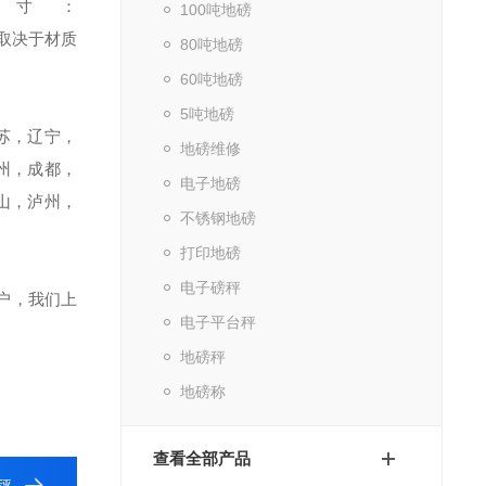
尺寸：
100吨地磅
取决于材质
80吨地磅
60吨地磅
5吨地磅
苏，辽宁，
地磅维修
州，成都，
电子地磅
山，泸州，
不锈钢地磅
打印地磅
电子磅秤
户，我们上
电子平台秤
地磅秤
地磅称
查看全部产品
秤