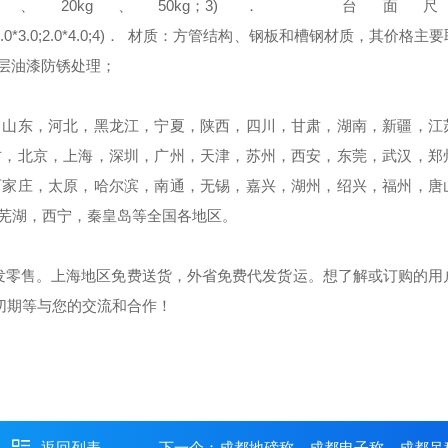
g、20kg、50kg；
3)． 台面
.0*3.0;2.0*4.0;
4)． 材质：
方管结构、钢板和槽钢材质，其价格主要
四层油漆防锈处理；
：山东，河北，黑龙江，宁夏，陕西，四川，甘肃，湖南，新疆，江
古，北京，上海，深圳，广州，天津，苏州，西安，东莞，武汉，郑
石家庄，太原，哈尔滨，南通，无锡，嘉兴，湖州，绍兴，福州，唐
芜湖，西宁，秦皇岛等全国各地区。
发零售。上海地区免费送货，外省免费代发货运。想了解或订购
的用
热切期等与您的交流和合作！
返回列表
下一个：
成都地磅称，成都电子称，成都吊