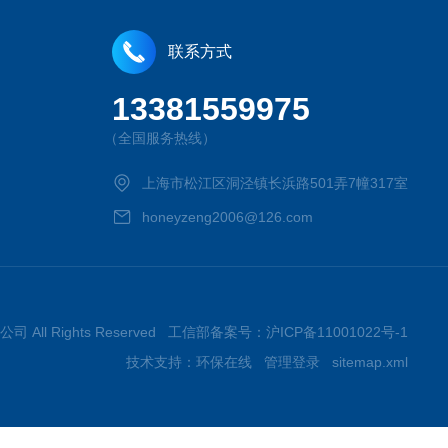
联系方式
13381559975
（全国服务热线）
上海市松江区洞泾镇长浜路501弄7幢317室
honeyzeng2006@126.com
司 All Rights Reserved 工信部备案号：
沪ICP备11001022号-1
技术支持：
环保在线
管理登录
sitemap.xml