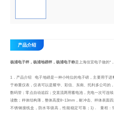
产品介绍
杨浦电子秤，杨浦地磅秤，杨浦电子称
是上海佳宜电子做的*
1．产品介绍
电子地磅是一种小吨位的电子磅，主要用于进
于称重仪表，仪表可以是耀华、彩信、东南、托利多公司的
数码管；
零点自动追踪；
交直流两用蓄电池，充电一次可连续使
读数；
秤体结构薄，整体高度8~13mm，耐冲击、秤体表面
不锈钢接线盒，防水等级高，性能稳定可靠；
1)． 量程：