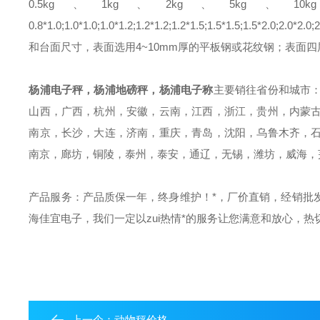
0.5kg、1kg、2kg、5kg、10k
0.8*1.0;1.0*1.0;1.0*1.2;1.2*1.2;1.2*1.5;1.5*1.5;1.5*2.0;2.0*2.0;2
和台面尺寸，表面选用4~10mm厚的平板钢或花纹钢；表面
杨浦电子秤，杨浦地磅秤，杨浦电子称
主要销往省份和城市
山西，广西，杭州，安徽，云南，江西，浙江，贵州，内蒙
南京，长沙，大连，济南，重庆，青岛，沈阳，乌鲁木齐，
南京，廊坊，铜陵，泰州，泰安，通辽，无锡，潍坊，威海，
产品服务：产品质保一年，终身维护！*，厂价直销，经销批
海佳宜电子，我们一定以zui热情*的服务让您满意和放心，
上一个：
动物秤价格