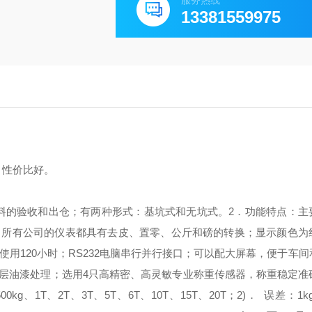
服务热线
13381559975
，性价比好。
料的验收和出仓；有两种形式：基坑式和无坑式。
2．功能特点：
主
，所有公司的仪表都具有去皮、置零、公斤和磅的转换；
显示颜色为
用120小时；
RS232电脑串行并行接口；
可以配大屏幕，便于车间
四层油漆处理；
选用4只高精密、高灵敏专业称重传感器，称重稳定准
500kg、1T、2T、3T、5T、6T、10T、15T、20T；
2)． 误差：
1k