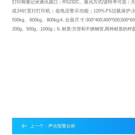
打印称重记录
通讯接口：RS232C、通讯方式/波特率可选；
或24针宽行打印机；
低电压警示功能；
120%.FS过载保护;
1
500kg、600kg、800kg;
4. 台面尺寸:
300*400;400*500;500*6
200g、500g、1000g；
6. 材质:
方管和不锈钢管,两种材质的秤盘
上一个：
声光报警台称