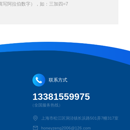
填写阿拉伯数字），如：三加四=7
联系方式
13381559975
（全国服务热线）
上海市松江区洞泾镇长浜路501弄7幢317室
honeyzeng2006@126.com