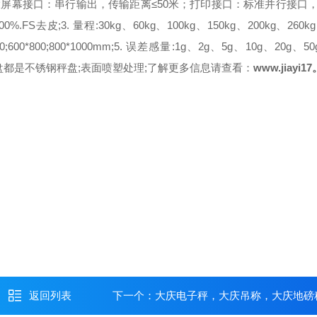
大屏幕接口：串行输出，传输距离≤50米；
打印接口：标准并行接口，
00%.FS去皮;
3. 量程:
30kg、60kg、100kg、150kg、200kg、260k
00;600*800;800*1000mm;
5. 误差感量:
1g、2g、5g、10g、20g、50
都是不锈钢秤盘;表面喷塑处理;
了解更多信息请查看：
www.jiayi
返回列表
下一个：
大庆电子秤，大庆吊称，大庆地磅