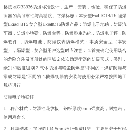
格按照GB3836防爆标准设计，生产，安装，检验。确保了防爆
衡器的高可靠性与高精度。
防爆标志：本安型ExibllCT4/T5 隔爆
型ExiadllBT5 复合型ExiallCT6
防爆产品：防爆电子地磅，防爆汽
车衡，防爆小地磅，防爆台秤，防爆称重系统，防爆电子秤，防
爆套件 ，防爆电池，防爆仪表
防爆模式：本质安全型（本安
型），隔爆型，复合型用户选型时应注意：
1.首先确定使用场合
的危险介质及其所处的区域
2.依次确定衡器的防爆形式，类别，
级别和温度组别
3.气体防爆与粉尘防爆是*不同的；煤矿防爆与
常规防爆是*不同的
4.防爆衡器的安装与使用必须严格按照施工
规范进行
防爆电子地磅秤
1、秤台材质：防滑性花纹板、钢板厚度6mm强度高，耐撞击，
使用寿命长
2、秤架结构：加强筋用4-5mm板折弯成U型，主要超载于50%