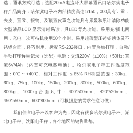
选，通讯方式可选；
选配20mA电流环大屏幕通讯口
哈尔滨电子
秤
产品简介：
哈尔滨电子秤
内部精度高达1/150，000
具有计重，
去皮、置零、报警、及预置皮重之功能
具有累显和累计清除功能
大型液晶LCD 显示清晰易读，具LED背光功能。
采用充/插电两
用，充电一次可待机使用90个小时。
采用超薄型压铸铝磅体及不
锈钢台面，轻巧耐用。
标配RS-232接口，内置热敏打印，自动/
手动打印称重记录（选配）
电源：交流220V（±10%）/ 50Hz; 直
流6V/4Ah （内置可充电蓄电池）。
哈尔滨电子秤
工作温度范
围：0℃ ~ +40℃。相对工作度: ≤ 85% RH
称重范围：30kg、
60kg、75kg、100kg、150kg、200kg、300kg、500kg、600kg、
800kg、1000kg
台面尺寸：400*500mm、420*520mm、
450*550mm、600*800mm（可根据您的需求任意订做）
我们佳宜电子秤以客户为先，因此有很多
哈尔滨电子秤、湖
北电子秤、沈阳电子秤，各个地区的销售量都。