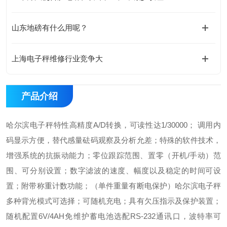
山东地磅有什么用呢？
上海电子秤维修行业竞争大
产品介绍
哈尔滨电子秤
特性
高精度A/D转换，可读性达1/30000；
调用内
码显示方便，替代感量砝码观察及分析允差；
特殊的软件技术，
增强系统的抗振动能力；
零位跟踪范围、置零（开机/手动）范
围、可分别设置；
数字滤波的速度、幅度以及稳定的时间可设
置；
附带称重计数功能；（单件重量有断电保护）
哈尔滨电子秤
多种背光模式可选择；
可随机充电；具有欠压指示及保护装置；
随机配置6V/4AH免维护蓄电池
选配RS-232通讯口，波特率可