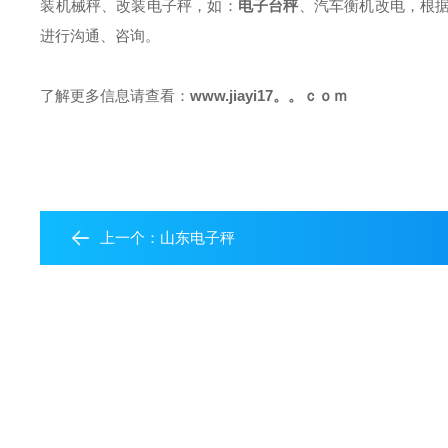
装机械秤、改装电子秤，如：
电子台秤
、汽车衡机改电，根
进行沟通、咨询。
了解更多信息请查看：
www.jiayi17。。ｃｏｍ
上一个：
山东电子秤