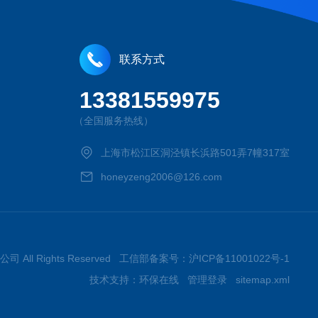
联系方式
13381559975
（全国服务热线）
上海市松江区洞泾镇长浜路501弄7幢317室
honeyzeng2006@126.com
司 All Rights Reserved 工信部备案号：
沪ICP备11001022号-1
技术支持：
环保在线
管理登录
sitemap.xml