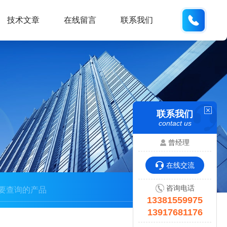
133815
技术文章
在线留言
联系我们
联系我们
contact us
曾经理
在线交流
咨询电话
13381559975
13917681176