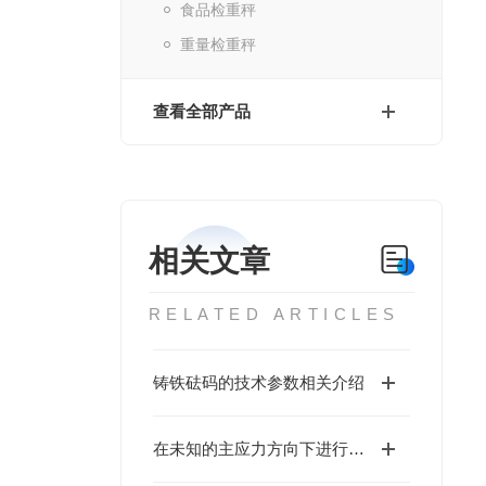
食品检重秤
重量检重秤
查看全部产品
相关文章
RELATED ARTICLES
铸铁砝码的技术参数相关介绍
在未知的主应力方向下进行应变测试和测量