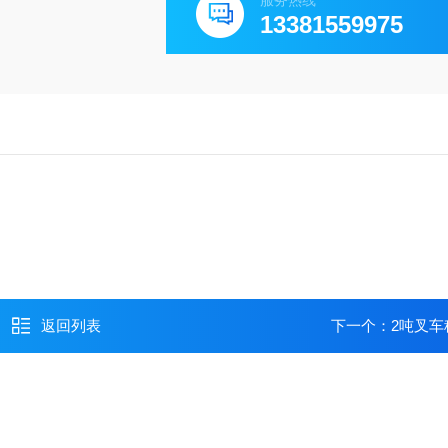
服务热线
13381559975
返回列表
下一个：
2吨叉车