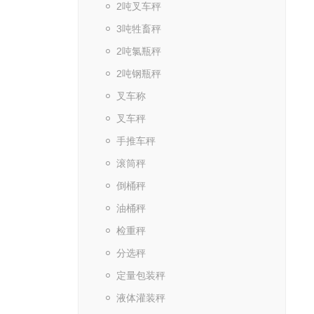
2吨叉车秤
3吨牲畜秤
2吨氯瓶秤
2吨钢瓶秤
叉车称
叉车秤
手推车秤
滚筒秤
倒桶秤
油桶秤
检重秤
分选秤
定量包装秤
液体灌装秤