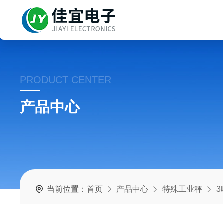
PRODUCT CENTER
产品中心
当前位置：
首页
产品中心
特殊工业秤