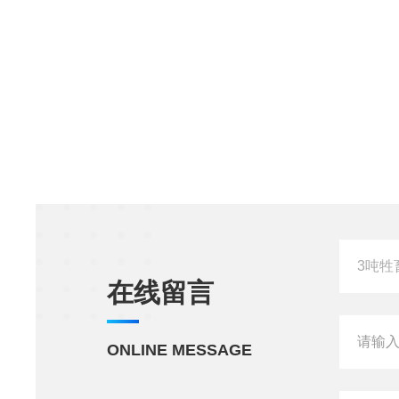
在线留言
ONLINE MESSAGE