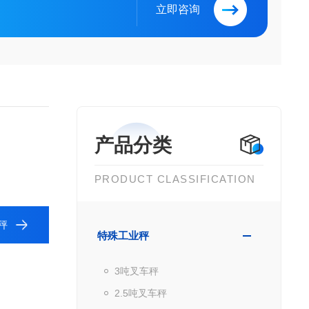
立即咨询
产品分类
PRODUCT CLASSIFICATION
秤
特殊工业秤
3吨叉车秤
2.5吨叉车秤