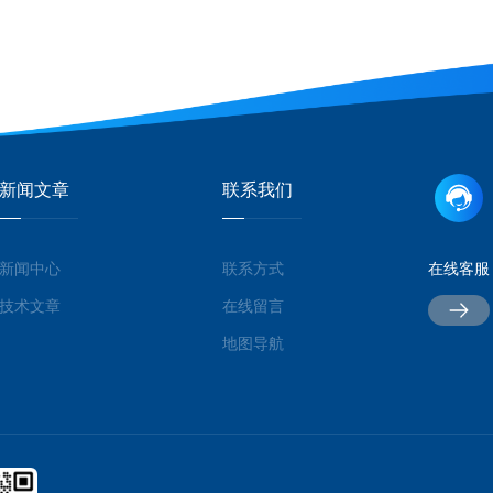
新闻文章
联系我们
新闻中心
联系方式
在线客服
技术文章
在线留言
地图导航