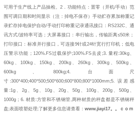
可用于生产线上产品抽检。
2．功能特点：
置零（开机/手动）范
围可调
日期和时间显示（注：掉电不保存）
手动贮存累加
称重记
录贮存掉电保护
自动/手动打印称重记录
通讯接口：RS232C、通
讯方式/波特率可选；
大屏幕接口：串行输出，传输距离≤50米；
打印接口：标准并行接口，可连接9针或24针宽行打印机；
低电
压警示功能；
120%.FS过载保护;
100%.FS去皮;
3. 量程:
30kg、
60kg、100kg、150kg、200kg、260kg、300kg、500kg、
600kg、800kg;
4. 台面尺
寸:
300*400;400*500;500*600;600*800;800*1000mm;
5. 误差感
量:
1g、2g、5g、10g、20g、50g、100g、200g、500g、
1000g；
6. 材质:
方管和不锈钢管,两种材质的秤盘都是不锈钢秤
盘;表面喷塑处理;
了解更多信息请查看：
www.jiayi17。。ｃｏｍ