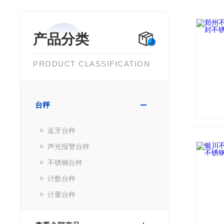
产品分类
PRODUCT CLASSIFICATION
台秤
蓝牙台秤
声光报警台秤
不锈钢台秤
计数台秤
计重台秤