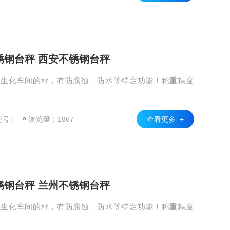
锈钢台秤 西安不锈钢台秤
、生化车间的秤，有防腐蚀、防水等特定功能！称重精度
型号：
浏览量：1867
查看更多 +
锈钢台秤 兰州不锈钢台秤
、生化车间的秤，有防腐蚀、防水等特定功能！称重精度