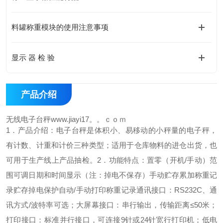
料罐称重模块的使用注意事项
显示 器 检 验
产品介绍
无线电子台秤www.jiayi17。。ｃｏｍ
1．产品介绍：
电子台秤是体积小、易移动的小秤量的电子秤，
有计数、计重和计价三种类型；适用于仓库物料的进仓出货，也
可用于生产线上产品抽检。
2．功能特点：
置零（开机/手动）范
围可调
日期和时间显示（注：掉电不保存）
手动贮存累加
称重记
录贮存掉电保护
自动/手动打印称重记录
通讯接口：RS232C、通
讯方式/波特率可选；
大屏幕接口：串行输出，传输距离≤50米；
打印接口：标准并行接口，可连接9针或24针宽行打印机；
低电