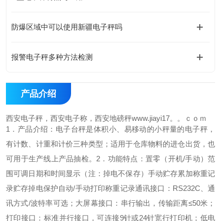
防爆区域中可以使用新疆电子秤吗
报警电子秤多种方法检测
产品介绍
西安电子秤，西安电子称，西安地磅秤www.jiayi17。。ｃｏｍ
1．产品介绍：
电子台秤是体积小、易移动的小秤量的电子秤，
有计数、计重和计价三种类型；适用于仓库物料的进仓出货，也
可用于生产线上产品抽检。
2．功能特点：
置零（开机/手动）范
围可调
日期和时间显示（注：掉电不保存）
手动贮存累加
称重记
录贮存掉电保护
自动/手动打印称重记录
通讯接口：RS232C、通
讯方式/波特率可选；
大屏幕接口：串行输出，传输距离≤50米；
打印接口：标准并行接口，可连接9针或24针宽行打印机；
低电