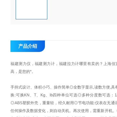
产品介绍
福建测力仪，福建测力计，福建拉力计哪里有卖的？上海佳
高，是您的*。
手持式设计、体积小巧、操作简单◎全数字显示,读数方便,
换:可换KN、T、Kg、Ib四种单位可选◎多种分度数可选：1/2
◎ABS塑胶外壳，重量轻，经久耐用◎节电功能:仪表在无通讯
任何操作及数据变化，则自动关机。再次使用，需重新开机。◎