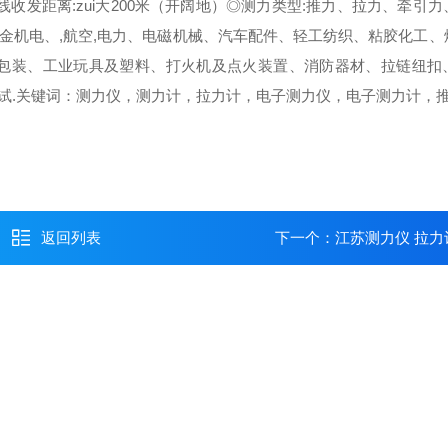
无线收发距离:zui大200米（开阔地）◎测力类型:推力、拉力、牵引
金机电、,航空,电力、电磁机械、汽车配件、轻工纺织、粘胶化工、
刷包装、工业玩具及塑料、打火机及点火装置、消防器材、拉链纽扣
试.关键词：测力仪，测力计，拉力计，电子测力仪，电子测力计，
返回列表
下一个：
江苏测力仪 拉力