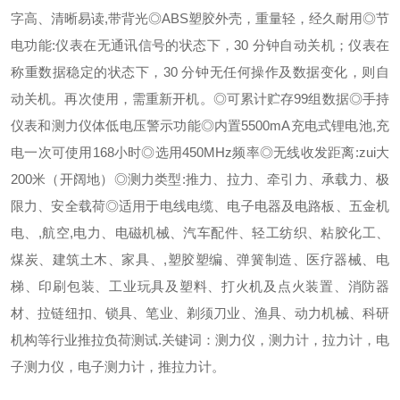
字高、清晰易读,带背光◎ABS塑胶外壳，重量轻，经久耐用◎节
电功能:仪表在无通讯信号的状态下，30 分钟自动关机；仪表在
称重数据稳定的状态下，30 分钟无任何操作及数据变化，则自
动关机。再次使用，需重新开机。◎可累计贮存99组数据◎手持
仪表和测力仪体低电压警示功能◎内置5500mA充电式锂电池,充
电一次可使用168小时◎选用450MHz频率◎无线收发距离:zui大
200米（开阔地）◎测力类型:推力、拉力、牵引力、承载力、极
限力、安全载荷◎适用于电线电缆、电子电器及电路板、五金机
电、,航空,电力、电磁机械、汽车配件、轻工纺织、粘胶化工、
煤炭、建筑土木、家具、,塑胶塑编、弹簧制造、医疗器械、电
梯、印刷包装、工业玩具及塑料、打火机及点火装置、消防器
材、拉链纽扣、锁具、笔业、剃须刀业、渔具、动力机械、科研
机构等行业推拉负荷测试.关键词：测力仪，测力计，拉力计，电
子测力仪，电子测力计，推拉力计。