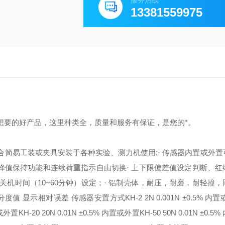
服务热线
13381559975
有您想要的好产品，这里种类全，质量和服务有保证，是您的*。
可结合简易工装或夹具安装于各种实验、测力机使用;
· 传感器内置或外
 蜂值保持功能和连续荷重指示自由切换
· 上下限偏差值设定判断、
关机时间（10~60分钟）设定；
· 铝制壳体，耐压，耐磨，耐轻撞，
荷分度值 显示相对误差 传感器安置方式
KH-2 2N 0.001N ±0.5% 
内置或外置
KH-20 20N 0.01N ±0.5% 内置或外置
KH-50 50N 0.01N ±0.