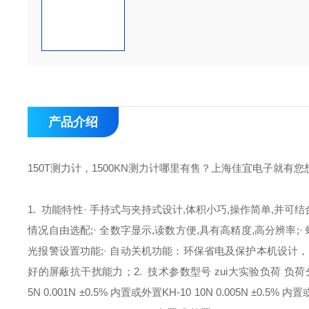
产品介绍
150T测力计，1500KN测力计哪里有售？上海佳宜电子就
1. 功能特性
· 手持式与夹持式设计,体积小巧,操作简单,并
情况自由选配;
· 全数字显示,读数方便,具有高精度,高分辨率;
·
光报警设置功能;
· 自动关机功能：环保省电及保护本机设计，
好的屏蔽抗干扰能力；
2. 技术参数
型号 zui大实验负荷 负
5N 0.001N ±0.5% 内置或外置
KH-10 10N 0.005N ±0.5% 