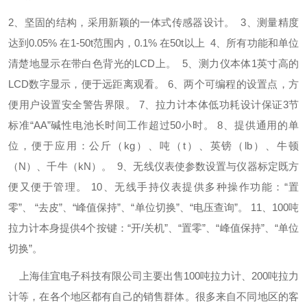
2、坚固的结构，采用新颖的一体式传感器设计。
3、测量精度
达到0.05% 在1-50t范围内，0.1% 在50t以上
4、所有功能和单位
清楚地显示在带白色背光的LCD上。
5、测力仪本体1英寸高的
LCD数字显示，便于远距离观看。
6、两个可编程的设置点，方
便用户设置安全警告界限。
7、拉力计本体低功耗设计保证3节
标准“AA”碱性电池长时间工作超过50小时。
8、提供通用的单
位，便于应用：公斤（kg）、吨（t）、英镑（lb）、牛顿
（N）、千牛（kN）。
9、无线仪表使参数设置与仪器标定既方
便又便于管理。
10、无线手持仪表提供多种操作功能：“置
零”、 “去皮”、“峰值保持”、“单位切换”、“电压查询”。
11、100吨
拉力计本身提供4个按键：“开/关机”、“置零”、“峰值保持”、“单位
切换”。
上海佳宜电子科技有限公司主要出售
100吨拉力计
、
200吨拉力
计
等，在各个地区都有自己的销售群体。很多来自不同地区的客