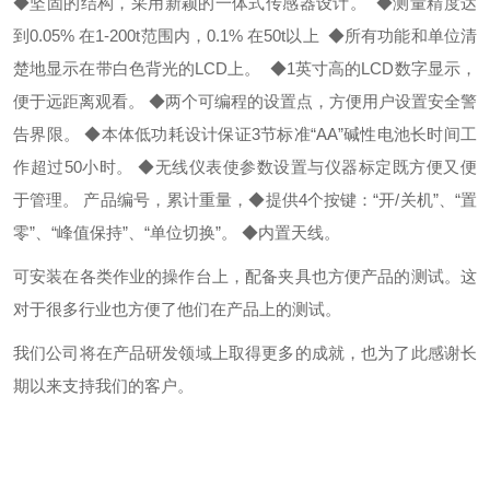
◆坚固的结构，采用新颖的一体式传感器设计。
◆测量精度达
到0.05% 在1-200t范围内，0.1% 在50t以上
◆所有功能和单位清
楚地显示在带白色背光的LCD上。
◆1英寸高的LCD数字显示，
便于远距离观看。
◆两个可编程的设置点，方便用户设置安全警
告界限。
◆本体低功耗设计保证3节标准“AA”碱性电池长时间工
作超过50小时。
◆无线仪表使参数设置与仪器标定既方便又便
于管理。
产品编号，累计重量，
◆提供4个按键：“开/关机”、“置
零”、“峰值保持”、“单位切换”。
◆内置天线。
可安装在各类作业的操作台上，配备夹具也方便产品的测试。这
对于很多行业也方便了他们在产品上的测试。
我们公司将在
产品研发领域上取得更多的成就，也为了此感谢长
期以来支持我们的客户。