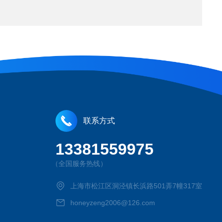
联系方式
13381559975
（全国服务热线）
上海市松江区洞泾镇长浜路501弄7幢317室
honeyzeng2006@126.com