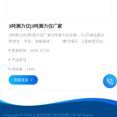
3吨测力仪|3吨测力仪厂家
3吨测力仪3吨测力仪厂家|3吨测力仪价格：*LCD液晶显示，
带背光、字高、清晰易读； *数字显示，Z高精度可达1/3
0000； *仪表与感应器分体式结构，便于安装； *峰
更新时间：2025-12-26
值保持功能，当实验力消失后，Z大实验力继续保持在仪表窗
产品型号：
口； *测力类型:拉力和压力（即推力）； *连接方
式：有线和无线两种； *带实验数据储存功能；
浏览量：1449
查看更多 +
Copyright © 2026上海佳宜电子科技有限公司 All Rights