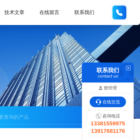
133815
技术文章
在线留言
联系我们
联系我们
contact us
曾经理
在线交流
咨询电话
13381559975
13917681176