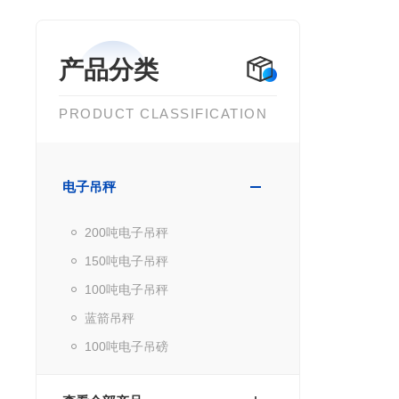
产品分类
PRODUCT CLASSIFICATION
电子吊秤
200吨电子吊秤
150吨电子吊秤
100吨电子吊秤
蓝箭吊秤
100吨电子吊磅