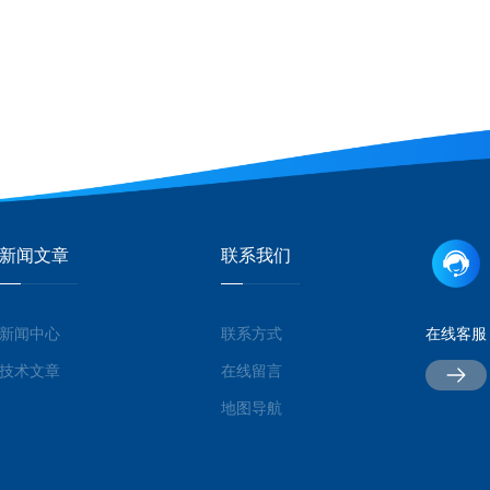
新闻文章
联系我们
新闻中心
联系方式
在线客服
技术文章
在线留言
地图导航