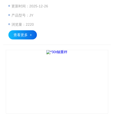
其授权委托的公路管理机构应当责令承运人停止违法行为，接
更新时间：2025-12-26
受调查、处理，并可处30000元以下罚款。对公路造成损害
产品型号：JY
的，还应按公路赔（补）偿标准给予赔（补）偿（第22
条）”。为了配合《规定》的实施，依据交通部对车辆轴类型
浏览量：2220
及轴载质量的标准，在此，我们设计并研制了符合我国现行
《规定》的要求的
查看更多 +