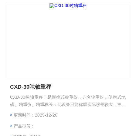
CXD-30吨轴重秤
CXD-30吨轴重秤：是便携式称重仪，亦名轮重仪、便携式地
磅、轴重仪、轴重称等；此设备只能称重实际误差较大，主要
用于防止车辆超载！切勿用于生产中的贸易结算！静态精度为
更新时间：2025-12-26
0.1%，动态精度为3~5%，一般会在3%，也就是说，100吨的
产品型号：
货物在一次过磅的情况下，实际误差是在97~103吨之间，这
样的误差任何企业和个人均无法接受，因此切勿用于贸易结