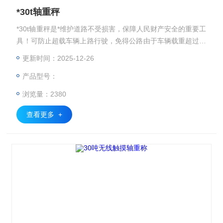
*30t轴重秤
*30t轴重秤是*维护道路不受损害，保障人民财产安全的重要工
具！可防止超载车辆上路行驶，免得公路由于车辆载重超过路
面的安全载荷而损坏！公路运输车辆超载是造成公路损坏和引
更新时间：2025-12-26
起交通事故的主要原因，我国交通部2000年2号《超限运输车
产品型号：
辆行驶公路管理规定》于2000年4月1日起执行，《规定》对
各类型车辆的轴载质量作出了明确规定并指出“公路管理机构
浏览量：2380
可根据需要在公路上设置车辆轴载质量及车货总质量检测！
查看更多 +