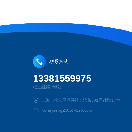
联系方式
13381559975
（全国服务热线）
上海市松江区洞泾镇长浜路501弄7幢317室
honeyzeng2006@126.com