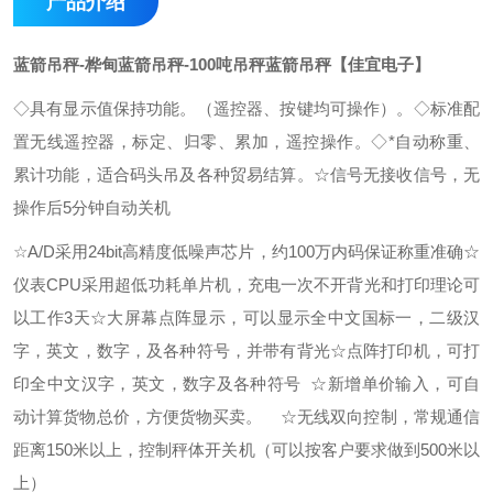
产品介绍
蓝箭吊秤-桦甸蓝箭吊秤-100吨吊秤蓝箭吊秤【佳宜电子】
◇具有显示值保持功能。（遥控器、按键均可操作）。
◇标准配
置无线遥控器，标定、归零、累加，遥控操作。
◇*自动称重、
累计功能，适合码头吊及各种贸易结算。
☆信号无接收信号，无
操作后5分钟自动关机
☆A/D采用24bit高精度低噪声芯片，约100万内码保证称重准确
☆
仪表CPU采用超低功耗单片机，充电一次不开背光和打印理论可
以工作3天
☆大屏幕点阵显示，可以显示全中文国标一，二级汉
字，英文，数字，及各种符号，并带有背光
☆点阵打印机，可打
印全中文汉字，英文，数字及各种符号
☆新增单价输入，可自
动计算货物总价，方便货物买卖。
☆无线双向控制，常规通信
距离150米以上，控制秤体开关机（可以按客户要求做到500米以
上）