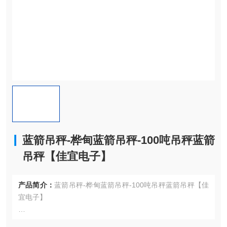
蓝箭吊秤-桦甸蓝箭吊秤-100吨吊秤蓝箭
吊秤【佳宜电子】
产品简介：
蓝箭吊秤-桦甸蓝箭吊秤-100吨吊秤蓝箭吊秤【佳
宜电子】
◇具有显示值保持功能。（遥控器、按键均可操作）。