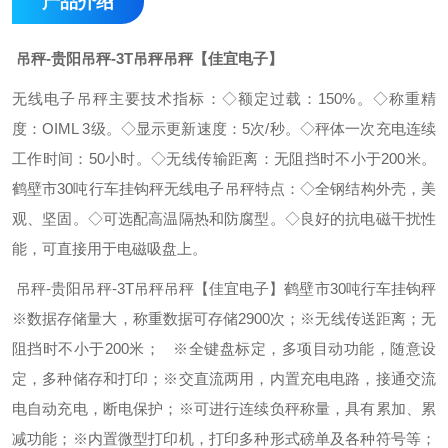
产品介绍
吊秤-贵阳吊秤-3T吊秤吊秤【佳宜电子】
无线电子吊秤主要技术指标：
◇额定过载：150%。
◇称重精
度：OIML 3级。
◇显示更新速度：5次/秒。
◇秤体一次充电连续
工作时间：50小时。
◇无线传输距离：无阻挡时不小于200米。
鹤壁市30吨行车挂钩秤
无线电子吊秤特点：
◇全钢结构外壳，美
观、坚固。
◇可选配高温隔热和防腐型。
◇良好的抗电磁干扰性
能，可直接用于电磁吸盘上。
吊秤-贵阳吊秤-3T吊秤吊秤【佳宜电子】
鹤壁市30吨行车挂钩秤
※数据存储量大，称重数据可存储2900次；
※无线传送距离；无
阻挡时不小于200米；
※全键盘标定，多项目动功能，随意设
定，多种储存和打印；
※交直流两用，内置充电电路，接通交流
电自动充电，断电保护；
※可进行连续负秤称量，具有累加、累
减功能；
※内置微型打印机，打印多种形式磅单及各种符号等；