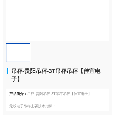
吊秤-贵阳吊秤-3T吊秤吊秤【佳宜电
子】
产品简介：
吊秤-贵阳吊秤-3T吊秤吊秤【佳宜电子】
无线电子吊秤主要技术指标：
◇额定过载：150%。